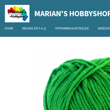
Ga
MARIAN'S HOBBYSHO
direct
naar
de
HOME
NIEUWS EN F.A.Q
OPRUIMINGSARTIKELEN
WEBSH
hoofdinhoud