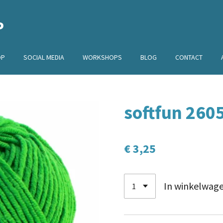
P
OP
SOCIAL MEDIA
WORKSHOPS
BLOG
CONTACT
softfun 260
€ 3,25
In winkelwag