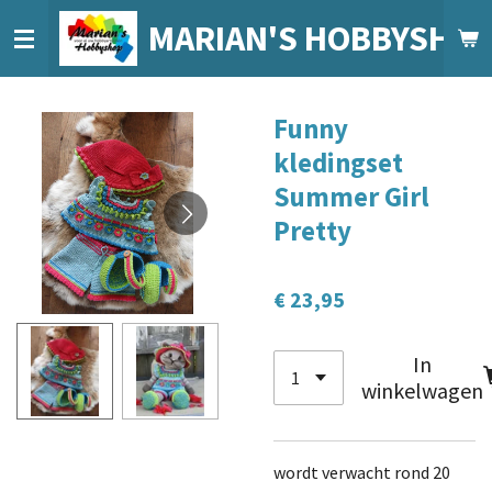
Ga
MARIAN'S HOBBYSHO
direct
naar
de
Funny
hoofdinhoud
kledingset
Summer Girl
Pretty
€ 23,95
In
winkelwagen
wordt verwacht rond 20