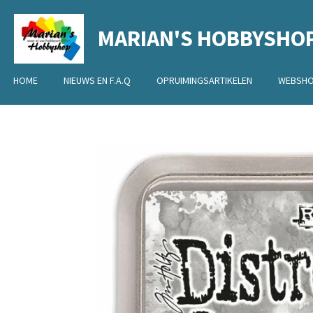
Ga
MARIAN'S HOBBYSHO
direct
naar
de
HOME
NIEUWS EN F.A.Q
OPRUIMINGSARTIKELEN
WEBSH
hoofdinhoud