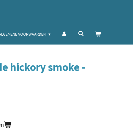
ALGEMENE VOORWAARDEN
de hickory smoke -
en