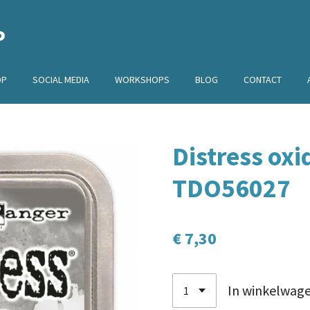
P
OP
SOCIAL MEDIA
WORKSHOPS
BLOG
CONTACT
Distress oxi
TDO56027
€ 7,30
In winkelwag