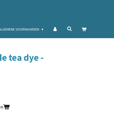
ALGEMENE VOORWAARDEN
de tea dye -
en