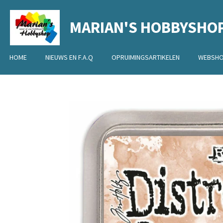
Ga
MARIAN'S HOBBYSHO
direct
naar
de
HOME
NIEUWS EN F.A.Q
OPRUIMINGSARTIKELEN
WEBSH
hoofdinhoud