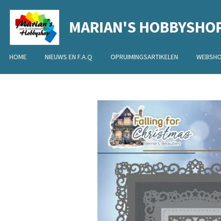
Ga
MARIAN'S HOBBYSHO
direct
naar
de
HOME
NIEUWS EN F.A.Q
OPRUIMINGSARTIKELEN
WEBSH
hoofdinhoud