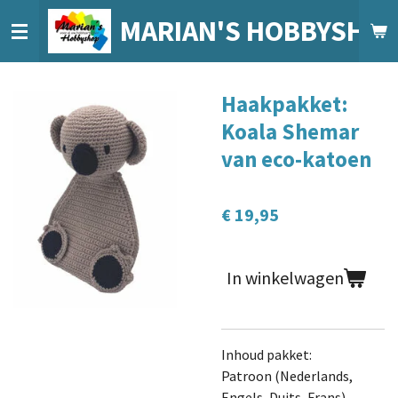
Ga
MARIAN'S HOBBYSHO
direct
naar
de
Haakpakket:
hoofdinhoud
Koala Shemar
van eco-katoen
€ 19,95
In winkelwagen
Inhoud pakket:
Patroon (Nederlands,
Engels, Duits, Frans)