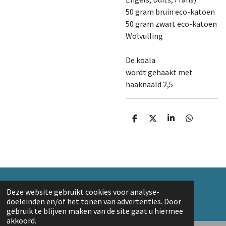
50 gram bruin eco-katoen
50 gram zwart eco-katoen
Wolvulling
De koala
wordt gehaakt met
haaknaald 2,5
D
D
S
D
e
e
h
e
l
e
a
l
e
l
r
e
n
e
n
© 2018 A. v/d Top
Deze website gebruikt cookies voor analyse-
Powered by
JouwWeb
doeleinden en/of het tonen van advertenties. Door
gebruik te blijven maken van de site gaat u hiermee
akkoord.