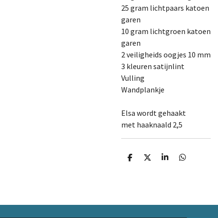
25 gram lichtpaars katoen
garen
10 gram lichtgroen katoen
garen
2 veiligheids oogjes 10 mm
3 kleuren satijnlint
Vulling
Wandplankje
Elsa wordt gehaakt
met haaknaald 2,5
D
D
S
D
e
e
h
e
l
e
a
l
e
l
r
e
n
e
n