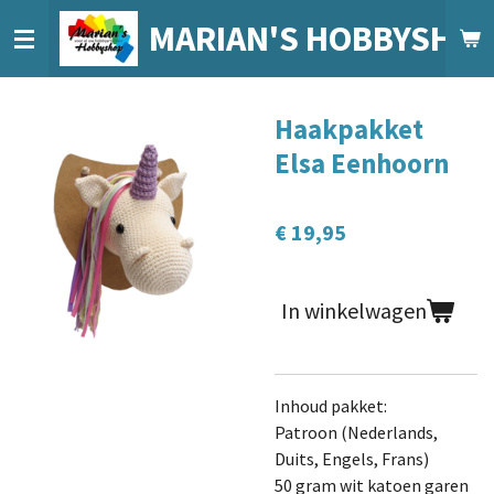
Ga
MARIAN'S HOBBYSHO
direct
naar
de
Haakpakket
hoofdinhoud
Elsa Eenhoorn
€ 19,95
In winkelwagen
Inhoud pakket:
Patroon (Nederlands,
Duits, Engels, Frans)
50 gram wit katoen garen