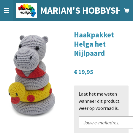
Ga
MARIAN'S HOBBYSHO
direct
naar
de
Haakpakket
hoofdinhoud
Helga het
Nijlpaard
€ 19,95
Laat het me weten
wanneer dit product
weer op voorraad is.