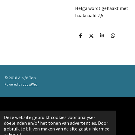
Helga wordt gehaakt met
haaknaald 2,5
D
D
S
D
e
e
h
e
l
e
a
l
e
l
r
e
n
e
n
© 2018 A. v/d Top
Powered by
JouwWeb
Deze website gebruikt cookies voor analyse-
doeleinden en/of het tonen van advertenties. Door
gebruik te blijven maken van de site gaat u hiermee
akkoord.