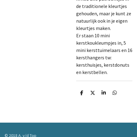
de traditionele kleurtjes
gehouden, maar je kunt ze
natuurlijk ook in je eigen
kleurtjes maken.
Er staan 10 mini
kerstkoukleumpjes in, 5
mini kersttuimelaars en 16
kersthangers tw:
kersthuisjes, kerstdonuts
en kerstbellen.
D
D
S
D
e
e
h
e
l
e
a
l
e
l
r
e
n
e
n
© 2018 A. v/d Top