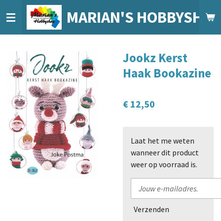
Ga
MARIAN'S HOBBYSHO
direct
naar
de
Jookz Kerst
hoofdinhoud
Haak Bookazine
€ 12,50
Laat het me weten
wanneer dit product
weer op voorraad is.
Verzenden