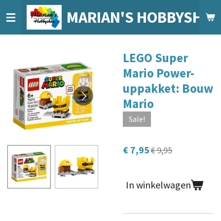
Ga
MARIAN'S HOBBYSHO
direct
naar
de
LEGO Super
hoofdinhoud
Mario Power-
uppakket: Bouw
Mario
Sale!
€ 7,95
€ 9,95
In winkelwagen