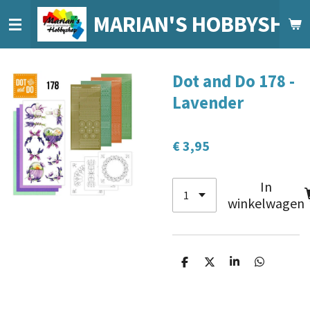
Ga
MARIAN'S HOBBYSHO
direct
naar
de
Dot and Do 178 -
hoofdinhoud
Lavender
€ 3,95
In
winkelwagen
D
D
S
D
e
e
h
e
l
e
a
l
e
l
r
e