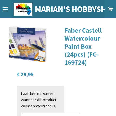
Ga
MARIAN'S HOBBYSHO
direct
naar
de
Faber Castell
hoofdinhoud
Watercolour
Paint Box
(24pcs) (FC-
169724)
€ 29,95
Laat het me weten
wanneer dit product
weer op voorraad is.