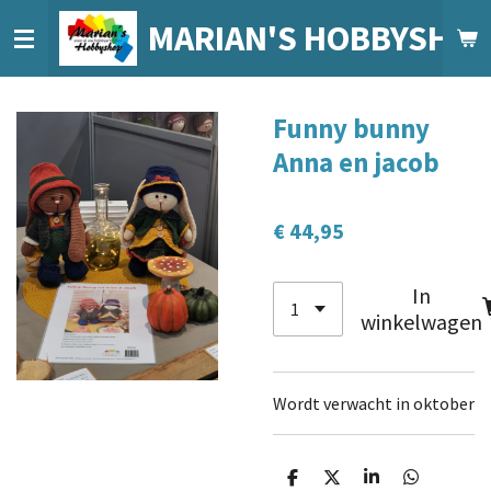
Ga
MARIAN'S HOBBYSHO
direct
naar
de
Funny bunny
hoofdinhoud
Anna en jacob
€ 44,95
In
winkelwagen
Wordt verwacht in oktober
D
D
S
D