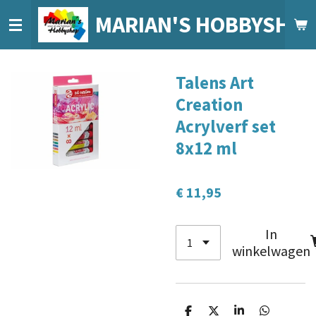
Ga
MARIAN'S HOBBYSHO
direct
naar
de
Talens Art
hoofdinhoud
Creation
Acrylverf set
8x12 ml
€ 11,95
In
winkelwagen
D
D
S
D