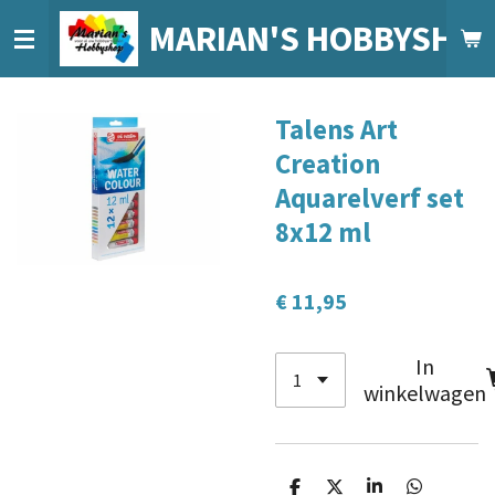
Ga
MARIAN'S HOBBYSHO
direct
naar
de
Talens Art
hoofdinhoud
Creation
Aquarelverf set
8x12 ml
€ 11,95
In
winkelwagen
D
D
S
D