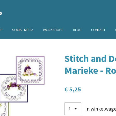
P
OP
SOCIAL MEDIA
WORKSHOPS
BLOG
CONTACT
Stitch and D
Marieke - R
€ 5,25
In winkelwag