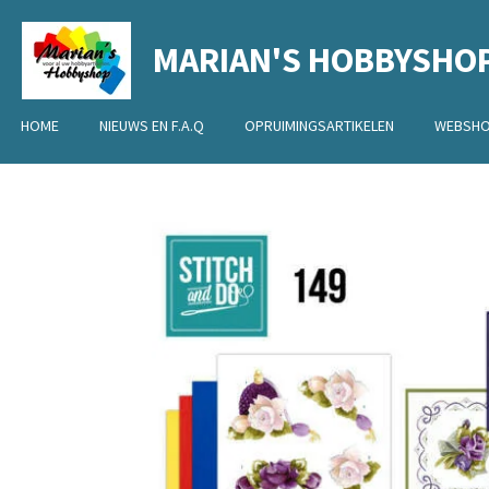
Ga
MARIAN'S HOBBYSHO
direct
naar
de
HOME
NIEUWS EN F.A.Q
OPRUIMINGSARTIKELEN
WEBSH
hoofdinhoud