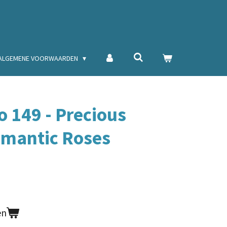
ALGEMENE VOORWAARDEN
o 149 - Precious
omantic Roses
en