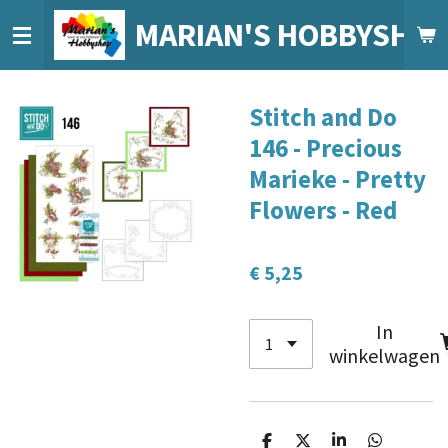
Ga
MARIAN'S HOBBYSHO
direct
naar
de
Stitch and Do
hoofdinhoud
146 - Precious
Marieke - Pretty
Flowers - Red
€ 5,25
In
winkelwagen
D
D
S
D