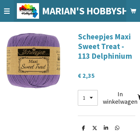
Ga
MARIAN'S HOBBYSHO
direct
naar
de
Scheepjes Maxi
hoofdinhoud
Sweet Treat -
113 Delphinium
€ 2,35
In
winkelwagen
D
D
S
D
e
e
h
e
l
e
a
l