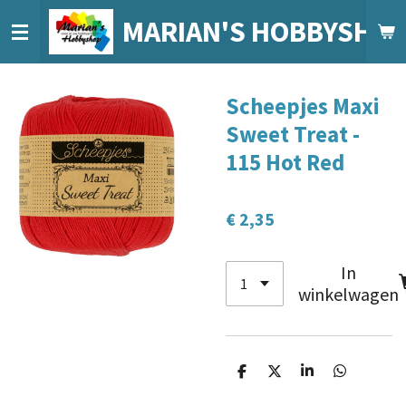
Ga
MARIAN'S HOBBYSHO
direct
naar
de
Scheepjes Maxi
hoofdinhoud
Sweet Treat -
115 Hot Red
€ 2,35
In
winkelwagen
D
D
S
D
e
e
h
e
l
e
a
l