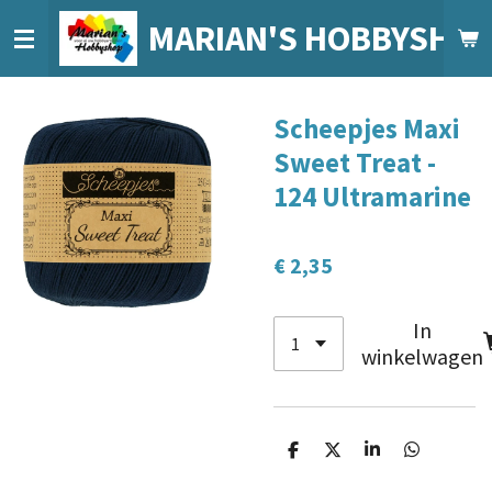
Ga
MARIAN'S HOBBYSHO
direct
naar
de
Scheepjes Maxi
hoofdinhoud
Sweet Treat -
124 Ultramarine
€ 2,35
In
winkelwagen
D
D
S
D
e
e
h
e
l
e
a
l