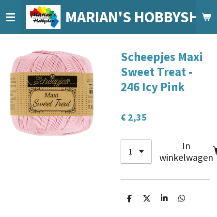
Ga
MARIAN'S HOBBYSHO
direct
naar
de
Scheepjes Maxi
hoofdinhoud
Sweet Treat -
246 Icy Pink
€ 2,35
In
winkelwagen
D
D
S
D
e
e
h
e
l
e
a
l