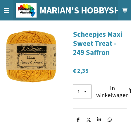
Ga
MARIAN'S HOBBYSHO
direct
naar
de
Scheepjes Maxi
hoofdinhoud
Sweet Treat -
249 Saffron
€ 2,35
In
winkelwagen
D
D
S
D
e
e
h
e
l
e
a
l