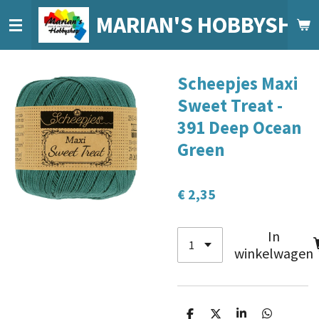
Ga
MARIAN'S HOBBYSHO
direct
naar
de
Scheepjes Maxi
hoofdinhoud
Sweet Treat -
391 Deep Ocean
Green
€ 2,35
In
winkelwagen
D
D
S
D