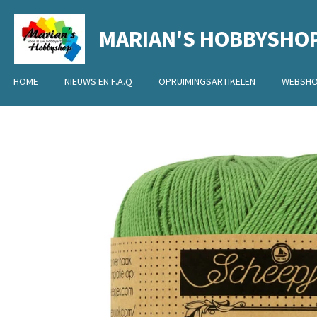
Ga
MARIAN'S HOBBYSHO
direct
naar
de
HOME
NIEUWS EN F.A.Q
OPRUIMINGSARTIKELEN
WEBSH
hoofdinhoud