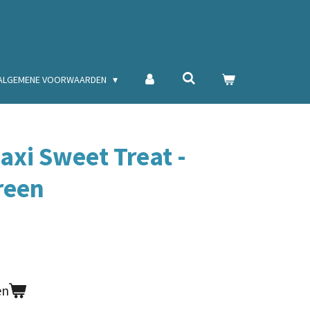
ALGEMENE VOORWAARDEN
axi Sweet Treat -
reen
en