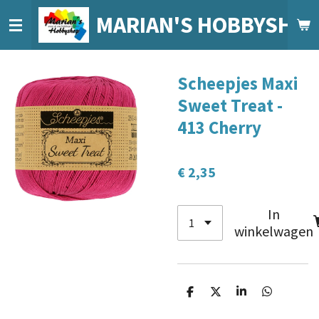
Ga
MARIAN'S HOBBYSHO
direct
naar
de
Scheepjes Maxi
hoofdinhoud
Sweet Treat -
413 Cherry
€ 2,35
In
winkelwagen
D
D
S
D
e
e
h
e
l
e
a
l