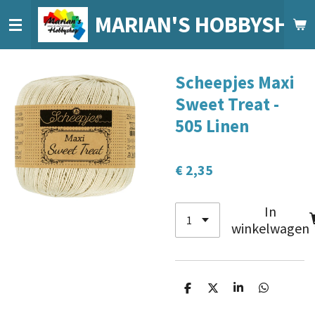
Ga
MARIAN'S HOBBYSHO
direct
naar
de
Scheepjes Maxi
hoofdinhoud
Sweet Treat -
505 Linen
€ 2,35
In
winkelwagen
D
D
S
D
e
e
h
e
l
e
a
l