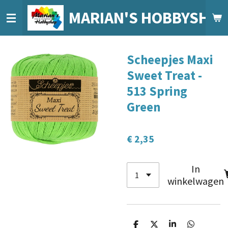
Ga
MARIAN'S HOBBYSHO
direct
naar
de
Scheepjes Maxi
hoofdinhoud
Sweet Treat -
513 Spring
Green
€ 2,35
In
winkelwagen
D
D
S
D