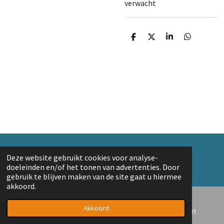
verwacht
D
D
S
D
e
e
h
e
l
e
a
l
e
l
r
e
n
e
n
© 2018 A. v/d Top
Deze website gebruikt cookies voor analyse-
Powered by
JouwWeb
doeleinden en/of het tonen van advertenties. Door
gebruik te blijven maken van de site gaat u hiermee
akkoord.
Akkoord
E-mailadres
Telefoonnummer
Kaart