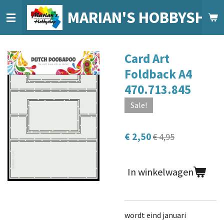
Ga
MARIAN'S HOBBYSHO
direct
naar
de
Card Art
hoofdinhoud
Foldback A4
470.713.845
Sale!
€ 2,50
€ 4,95
In winkelwagen
wordt eind januari