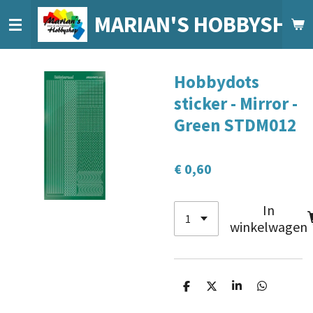
Ga
MARIAN'S HOBBYSHO
direct
naar
de
Hobbydots
hoofdinhoud
sticker - Mirror -
Green STDM012
€ 0,60
In
winkelwagen
D
D
S
D
e
e
h
e
l
e
a
l