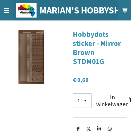
Ga
MARIAN'S HOBBYSHO
direct
naar
de
Hobbydots
hoofdinhoud
sticker - Mirror
Brown
STDM01G
€ 0,60
In
winkelwagen
D
D
S
D