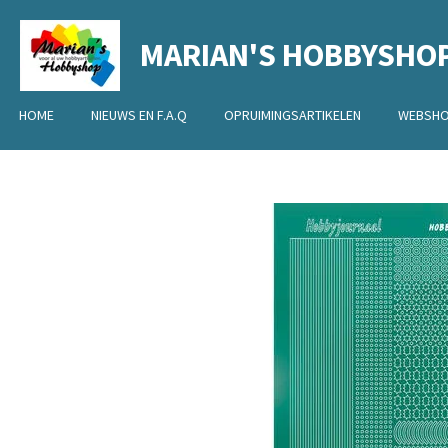
Ga
MARIAN'S HOBBYSHO
direct
naar
de
HOME
NIEUWS EN F.A.Q
OPRUIMINGSARTIKELEN
WEBSH
hoofdinhoud