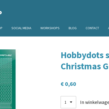
P
OP
SOCIAL MEDIA
WORKSHOPS
BLOG
CONTACT
Hobbydots st
Christmas 
€ 0,60
In winkelwag