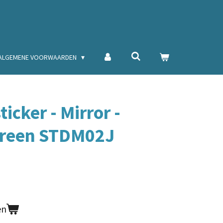
ALGEMENE VOORWAARDEN
icker - Mirror -
Green STDM02J
en