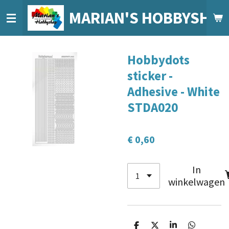
Ga
MARIAN'S HOBBYSHO
direct
naar
de
Hobbydots
hoofdinhoud
sticker -
Adhesive - White
STDA020
€ 0,60
In
winkelwagen
D
D
S
D