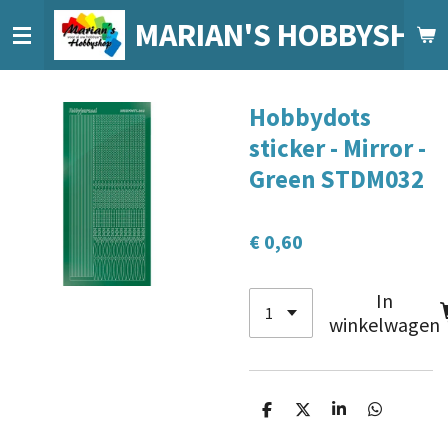
Ga
MARIAN'S HOBBYSHO
direct
naar
de
Hobbydots
hoofdinhoud
sticker - Mirror -
Green STDM032
€ 0,60
In
winkelwagen
D
D
S
D
e
e
h
e
l
e
a
l