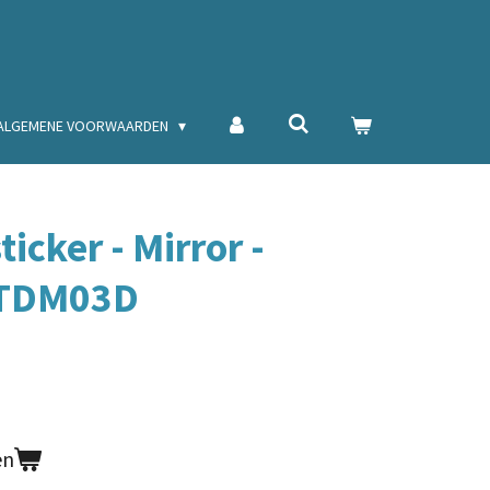
ALGEMENE VOORWAARDEN
icker - Mirror -
STDM03D
en