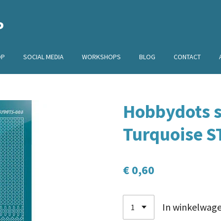
P
OP
SOCIAL MEDIA
WORKSHOPS
BLOG
CONTACT
Hobbydots st
Turquoise 
€ 0,60
In winkelwag