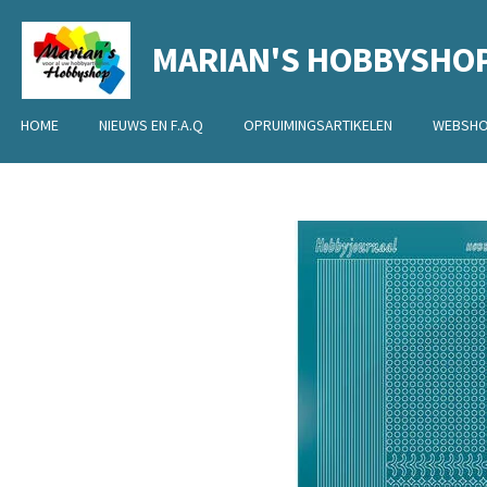
Ga
MARIAN'S HOBBYSHO
direct
naar
de
HOME
NIEUWS EN F.A.Q
OPRUIMINGSARTIKELEN
WEBSH
hoofdinhoud