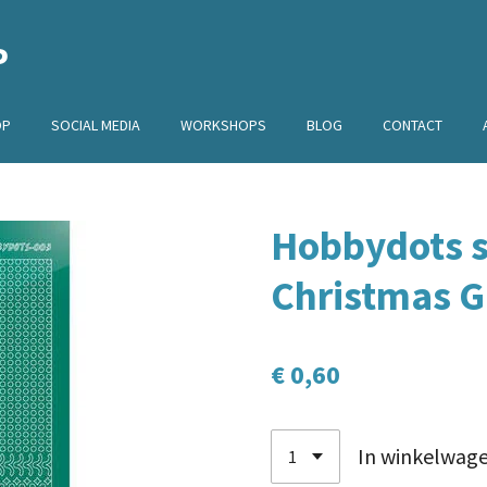
P
OP
SOCIAL MEDIA
WORKSHOPS
BLOG
CONTACT
Hobbydots st
Christmas 
€ 0,60
In winkelwag