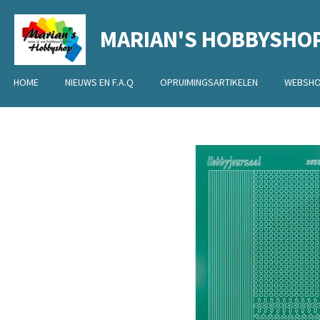
Ga
MARIAN'S HOBBYSHO
direct
naar
de
HOME
NIEUWS EN F.A.Q
OPRUIMINGSARTIKELEN
WEBSH
hoofdinhoud