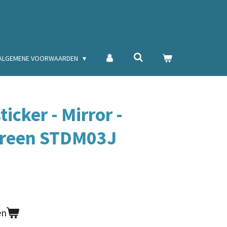
ALGEMENE VOORWAARDEN
icker - Mirror -
Green STDM03J
en