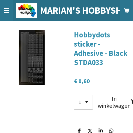
Ga
MARIAN'S HOBBYSHO
direct
naar
de
Hobbydots
hoofdinhoud
sticker -
Adhesive - Black
STDA033
€ 0,60
In
winkelwagen
D
D
S
D