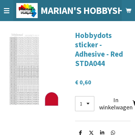
Ga
MARIAN'S HOBBYSHO
direct
naar
de
Hobbydots
hoofdinhoud
sticker -
Adhesive - Red
STDA044
€ 0,60
In
winkelwagen
D
D
S
D