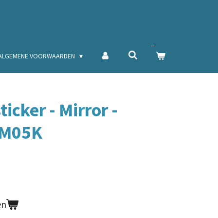
ALGEMENE VOORWAARDEN
icker - Mirror -
DM05K
en