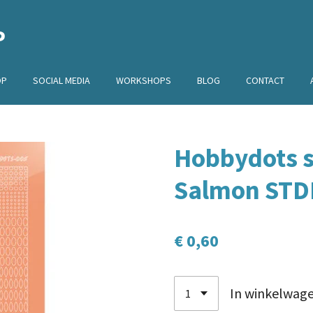
P
OP
SOCIAL MEDIA
WORKSHOPS
BLOG
CONTACT
Hobbydots st
Salmon ST
€ 0,60
In winkelwag