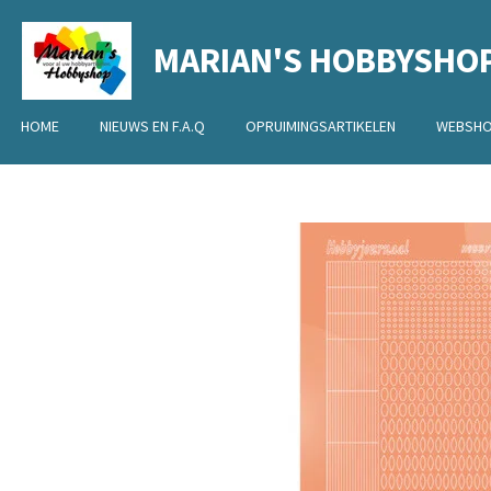
Ga
MARIAN'S HOBBYSHO
direct
naar
de
HOME
NIEUWS EN F.A.Q
OPRUIMINGSARTIKELEN
WEBSH
hoofdinhoud