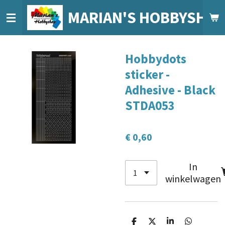
Ga
MARIAN'S HOBBYSHO
direct
naar
de
Hobbydots
hoofdinhoud
sticker -
Adhesive - Black
STDA053
€ 0,60
In
winkelwagen
D
D
S
D