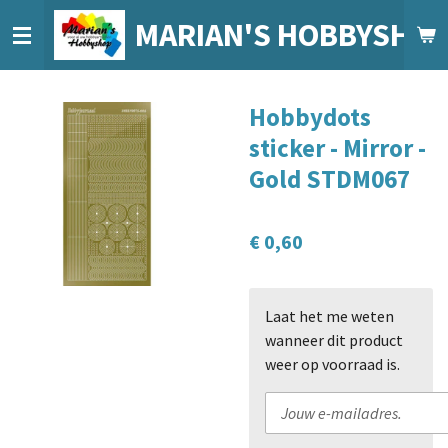
Ga
MARIAN'S HOBBYSHO
direct
naar
de
Hobbydots
hoofdinhoud
sticker - Mirror -
Gold STDM067
€ 0,60
Laat het me weten
wanneer dit product
weer op voorraad is.