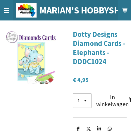
Ga
MARIAN'S HOBBYSHO
direct
naar
de
Dotty Designs
hoofdinhoud
Diamond Cards -
Elephants -
DDDC1024
€ 4,95
In
winkelwagen
D
D
S
D