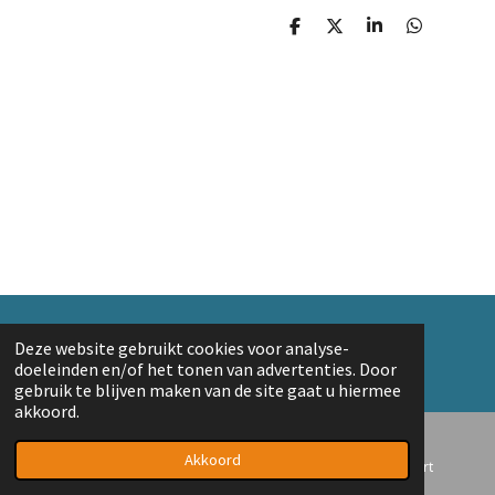
D
D
S
D
e
e
h
e
l
e
a
l
e
l
r
e
n
e
n
© 2018 A. v/d Top
Deze website gebruikt cookies voor analyse-
Powered by
JouwWeb
doeleinden en/of het tonen van advertenties. Door
gebruik te blijven maken van de site gaat u hiermee
akkoord.
Akkoord
E-mailadres
Telefoonnummer
Kaart