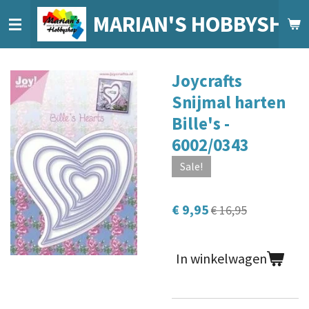
Ga
MARIAN'S HOBBYSHO
direct
naar
de
Joycrafts
hoofdinhoud
Snijmal harten
Bille's -
6002/0343
Sale!
€ 9,95
€ 16,95
In winkelwagen