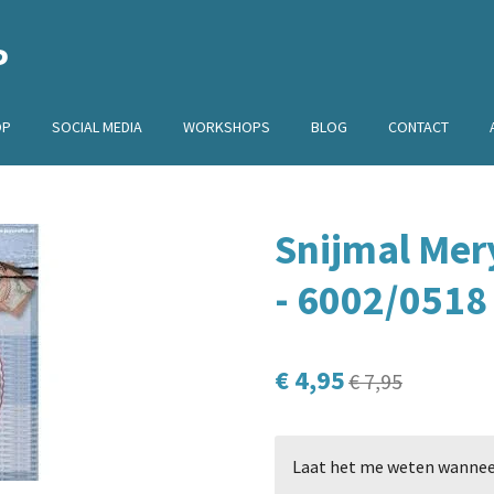
P
OP
SOCIAL MEDIA
WORKSHOPS
BLOG
CONTACT
Snijmal Mery
- 6002/0518
€ 4,95
€ 7,95
Laat het me weten wanneer 