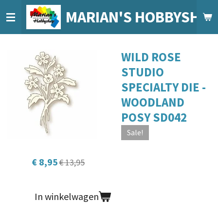
Ga
MARIAN'S HOBBYSHO
direct
naar
de
WILD ROSE
hoofdinhoud
STUDIO
SPECIALTY DIE -
WOODLAND
POSY SD042
Sale!
€ 8,95
€ 13,95
In winkelwagen