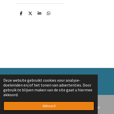
D
D
S
D
e
e
h
e
l
e
a
l
e
l
r
e
n
e
n
© 2018 A. v/d Top
Deze website gebruikt cookies voor analyse-
Powered by
JouwWeb
doeleinden en/of het tonen van advertenties. Door
gebruik te blijven maken van de site gaat u hiermee
akkoord.
Akkoord
E-mailadres
Telefoonnummer
Kaart