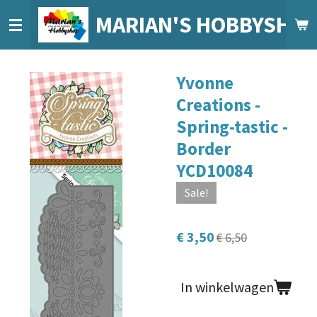
Ga
MARIAN'S HOBBYSHO
direct
naar
de
Yvonne
hoofdinhoud
Creations -
Spring-tastic -
Border
YCD10084
Sale!
€ 3,50
€ 6,50
In winkelwagen