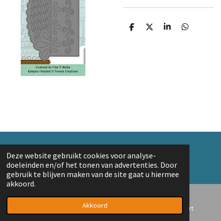
D
D
S
D
e
e
h
e
l
e
a
l
e
l
r
e
n
e
n
© 2018 A. v/d Top
Deze website gebruikt cookies voor analyse-
Powered by
JouwWeb
doeleinden en/of het tonen van advertenties. Door
gebruik te blijven maken van de site gaat u hiermee
akkoord.
Akkoord
E-mailadres
Telefoonnummer
Kaart