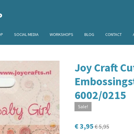
P
OP
SOCIAL MEDIA
WORKSHOPS
BLOG
CONTACT
Joy Craft Cu
Embossingste
6002/0215
Sale!
€ 3,95
€ 5,95