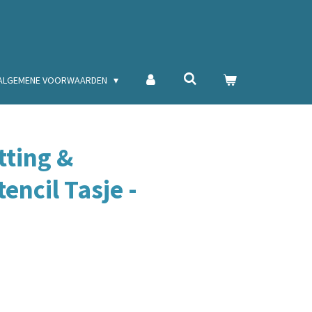
ALGEMENE VOORWAARDEN
tting &
ncil Tasje -