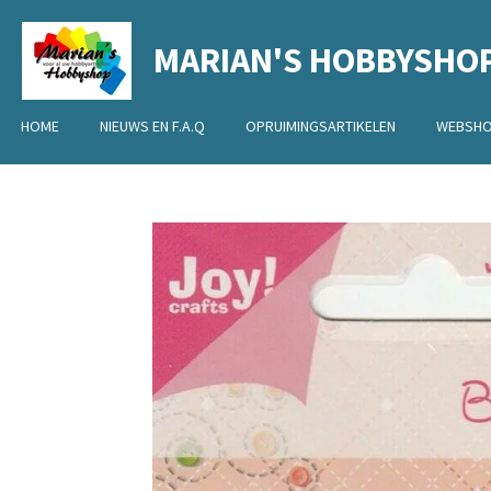
Ga
MARIAN'S HOBBYSHO
direct
naar
de
HOME
NIEUWS EN F.A.Q
OPRUIMINGSARTIKELEN
WEBSH
hoofdinhoud