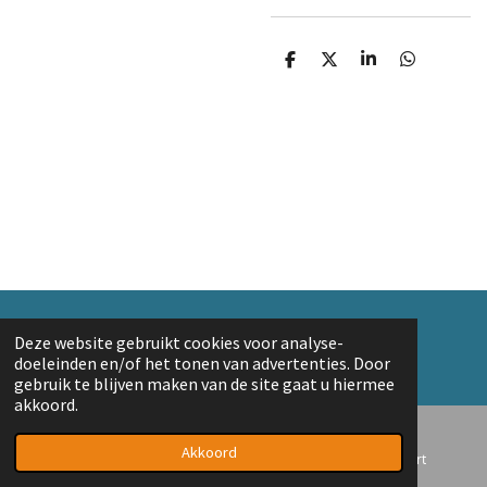
D
D
S
D
e
e
h
e
l
e
a
l
e
l
r
e
n
e
n
© 2018 A. v/d Top
Deze website gebruikt cookies voor analyse-
Powered by
JouwWeb
doeleinden en/of het tonen van advertenties. Door
gebruik te blijven maken van de site gaat u hiermee
akkoord.
Akkoord
E-mailadres
Telefoonnummer
Kaart