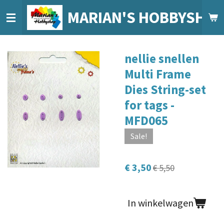
Ga
MARIAN'S HOBBYSHO
direct
naar
de
nellie snellen
hoofdinhoud
Multi Frame
Dies String-set
for tags -
MFD065
Sale!
€ 3,50
€ 5,50
In winkelwagen