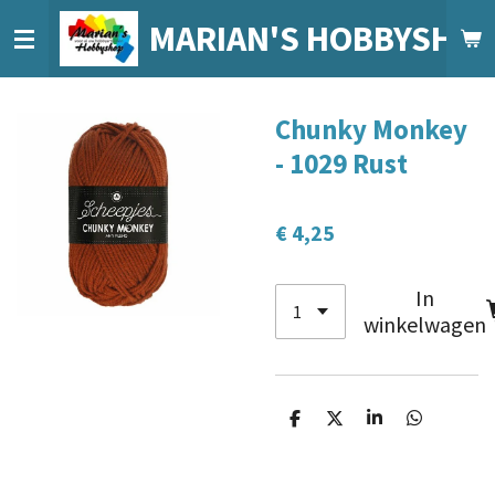
Ga
MARIAN'S HOBBYSHO
direct
naar
de
Chunky Monkey
hoofdinhoud
- 1029 Rust
€ 4,25
In
winkelwagen
D
D
S
D
e
e
h
e
l
e
a
l
e
l
r
e