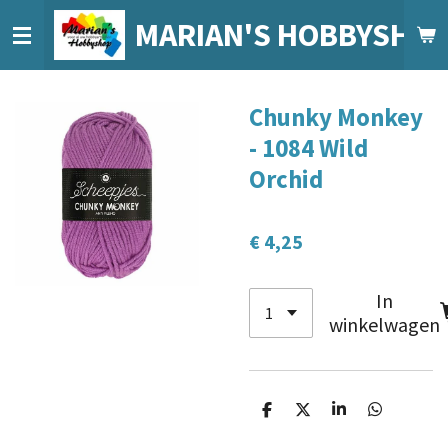
Ga
MARIAN'S HOBBYSHO
direct
naar
de
Chunky Monkey
hoofdinhoud
- 1084 Wild
Orchid
€ 4,25
In
winkelwagen
D
D
S
D
e
e
h
e
l
e
a
l