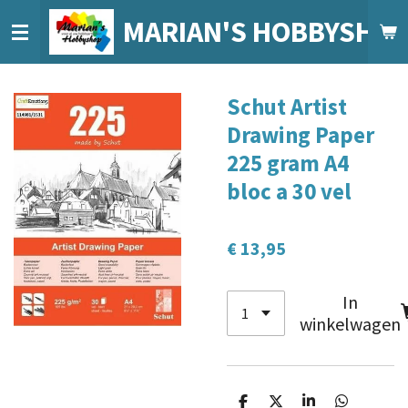
Ga
MARIAN'S HOBBYSHO
direct
naar
de
Schut Artist
hoofdinhoud
Drawing Paper
225 gram A4
bloc a 30 vel
€ 13,95
In
winkelwagen
D
D
S
D